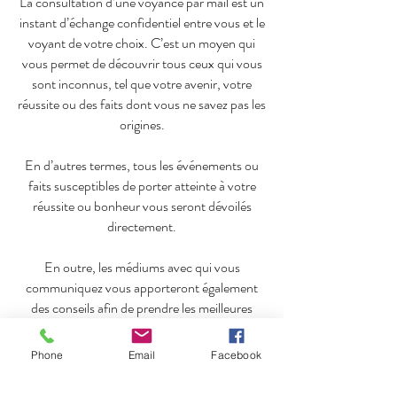
La consultation d’une voyance par mail est un
instant d’échange confidentiel entre vous et le
voyant de votre choix. C’est un moyen qui
vous permet de découvrir tous ceux qui vous
sont inconnus, tel que votre avenir, votre
réussite ou des faits dont vous ne savez pas les
origines.
En d’autres termes, tous les événements ou
faits susceptibles de porter atteinte à votre
réussite ou bonheur vous seront dévoilés
directement.
En outre, les médiums avec qui vous
communiquez vous apporteront également
des conseils afin de prendre les meilleures
décisions dans vos initiatives de réussite. Tout
en gardant son originalité, cette forme de l’art
Phone
Email
Facebook
divinatoire a trouvé sa place parmi les
nombreux services qu’on peut trouver sur le