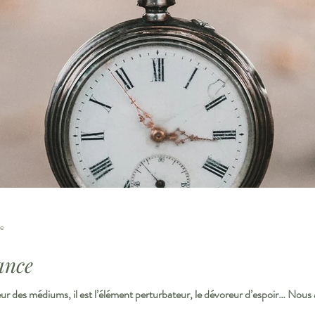
re
ance
erreur des médiums, il est l’élément perturbateur, le dévoreur d’espoir… Nous 