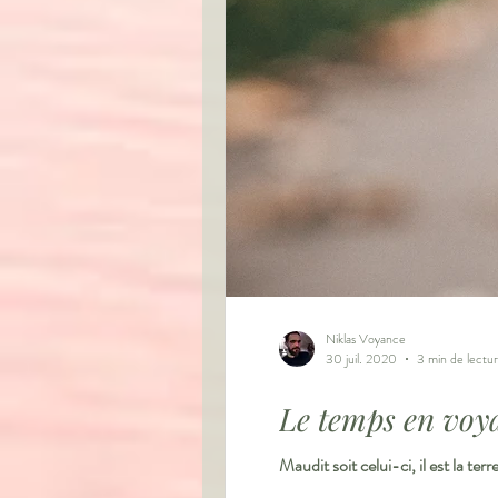
Niklas Voyance
30 juil. 2020
3 min de lectu
Le temps en voy
Maudit soit celui-ci, il est la t